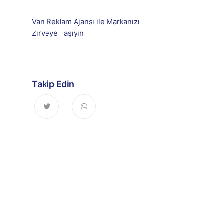
Van Reklam Ajansı ile Markanızı
Zirveye Taşıyın
Takip Edin
Haberdar Olun
Dijitalde Lejyo sizin için eşsiz