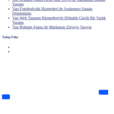
Yaratın
Van Fotoğrafçılık Hizmetleri ile Anılarınızı Sanata
Dönüştürün
Van Web Tasarım Hizmetleriyle Dijitalde Güçlü Bir Varlık
Yaratın
Van Reklam Ajansı ile Markanızı Zirveye Taşıyın
Takip Edin
Haberdar Olun
Dijitalde Lejyo sizin için eşsiz tasarımlar ve bilgiler sunuyor
Takip
Edin