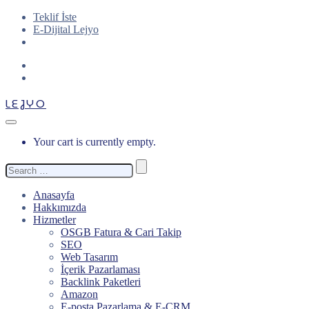
Teklif İste
E-Dijital Lejyo
LEJYO
Your cart is currently empty.
Search
for:
Anasayfa
Hakkımızda
Hizmetler
OSGB Fatura & Cari Takip
SEO
Web Tasarım
İçerik Pazarlaması
Backlink Paketleri
Amazon
E-posta Pazarlama & E-CRM