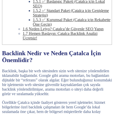
1.5.1
✅ Başlangıç Paketi (Çatalca için Lokal
SEO)
1.5.2
✅ Standart Paket (Çatalca için Genişleme
Stratejisi)
1.5.3
✅ Kurumsal Paket (Çatalca için Rekabette
Öne Geçin)
1.6
Neden Lejyo? Çatalca’de Güvenle SEO Yapın
1.7
Hemen Başlayın: Çatalca Backlink Analizi
Ücretsiz!
Backlink Nedir ve Neden Çatalca İçin
Önemlidir?
Backlink, başka bir web sitesinden sizin web sitenize yönlendirilen
tıklanabilir bağlantıdır. Google gibi arama motorları, bu bağlantıları
dijitalde bir “referans” olarak algılar. Eğer bulunduğunuz konumdaki
bir işletmenin web sitesine güvenilir kaynaklardan çok sayıda
backlink yönlendirilmişse, arama motorları o siteyi daha değerli
görür ve sıralamada yükseltir.
Özellikle Çatalca içinde faaliyet gösteren yerel işletmeler, hizmet
bölgelerine özel backlink çalışmaları ile hem Google’da lokal
sıralamada öne çıkar, hem de bölgesel müşterilerle daha kolay