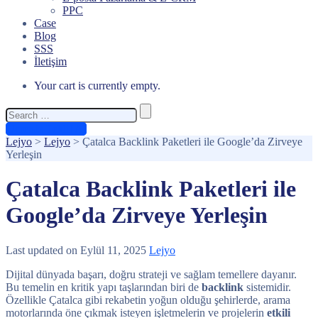
PPC
Case
Blog
SSS
İletişim
Your cart is currently empty.
Search
for:
Ücretsiz Teklif Al
Lejyo
>
Lejyo
>
Çatalca Backlink Paketleri ile Google’da Zirveye
Yerleşin
Çatalca Backlink Paketleri ile
Google’da Zirveye Yerleşin
Last updated on Eylül 11, 2025
Lejyo
Dijital dünyada başarı, doğru strateji ve sağlam temellere dayanır.
Bu temelin en kritik yapı taşlarından biri de
backlink
sistemidir.
Özellikle Çatalca gibi rekabetin yoğun olduğu şehirlerde, arama
motorlarında öne çıkmak isteyen işletmelerin ve projelerin
etkili