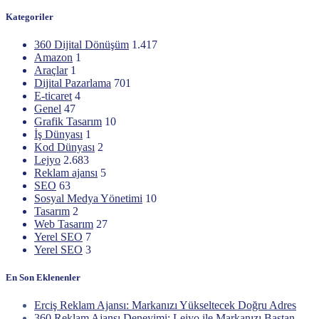
Kategoriler
360 Dijital Dönüşüm
1.417
Amazon
1
Araçlar
1
Dijital Pazarlama
701
E-ticaret
4
Genel
47
Grafik Tasarım
10
İş Dünyası
1
Kod Dünyası
2
Lejyo
2.683
Reklam ajansı
5
SEO
63
Sosyal Medya Yönetimi
10
Tasarım
2
Web Tasarım
27
Yerel SEO
7
Yerel SEO
3
En Son Eklenenler
Erciş Reklam Ajansı: Markanızı Yükseltecek Doğru Adres
360 Reklam Ajansı Deneyimi: Lejyo ile Markanızı Baştan