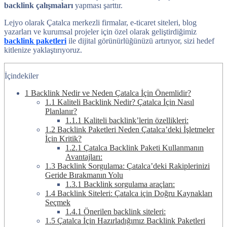
backlink çalışmaları
yapması şarttır.
Lejyo olarak Çatalca merkezli firmalar, e-ticaret siteleri, blog
yazarları ve kurumsal projeler için özel olarak geliştirdiğimiz
backlink paketleri
ile dijital görünürlüğünüzü artırıyor, sizi hedef
kitlenize yaklaştırıyoruz.
İçindekiler
1
Backlink Nedir ve Neden Çatalca İçin Önemlidir?
1.1
Kaliteli Backlink Nedir? Çatalca İçin Nasıl
Planlanır?
1.1.1
Kaliteli backlink’lerin özellikleri:
1.2
Backlink Paketleri Neden Çatalca’deki İşletmeler
İçin Kritik?
1.2.1
Çatalca Backlink Paketi Kullanmanın
Avantajları:
1.3
Backlink Sorgulama: Çatalca’deki Rakiplerinizi
Geride Bırakmanın Yolu
1.3.1
Backlink sorgulama araçları:
1.4
Backlink Siteleri: Çatalca için Doğru Kaynakları
Seçmek
1.4.1
Önerilen backlink siteleri:
1.5
Çatalca İçin Hazırladığımız Backlink Paketleri