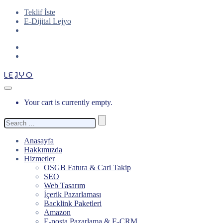
Teklif İste
E-Dijital Lejyo
LEJYO
Your cart is currently empty.
Search
for:
Anasayfa
Hakkımızda
Hizmetler
OSGB Fatura & Cari Takip
SEO
Web Tasarım
İçerik Pazarlaması
Backlink Paketleri
Amazon
E-posta Pazarlama & E-CRM