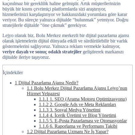
kaçınılmaz bir gereklilik haline gelmiştir. Artık müşterilerinizin
büyük bir kısmı çevrimiçi platformlarda sizi araştırıyor,
hizmetlerinizi karşılaştırıyor ve hakkınızdaki yorumlara göre karar
veriyor. Bu süreçte yalnızca dijitalde “bulunmak” yetmiyor. Doğru
stratejilerle dijitalde “öne çıkmak” gerekiyor.
Lejyo olarak biz, Bolu Merkez merkezli bir dijital pazarlama ajansı
olarak işletmelerin dijital dünyada etkili ve sürdürülebilir bir varlık
göstermelerini sağlıyoruz. Yalnızca reklam vermekle kalmıyor,
veriye dayalı ve sonuç odaklı stratejiler
geliştirerek markanızı
dijitalde ileriye taşıyoruz.
İçindekiler
1
Dijital Pazarlama Ajansı Nedir?
1.1
Bolu Merkez Dijital Pazarlama Ajansı Lejyo’nun
Hizmet Yelpazesi
1.1.1
1. SEO (Arama Motoru Optimizasyonu)
1.1.2
2. Google Ads ve Meta Reklamları
1.1.3
3. Sosyal Medya Yönetimi
1.1.4
4. İçerik Üretimi ve Blog Yönetimi
1.1.5
5. E-Posta Pazarlaması ve Otomasyonlar
1.1.6
6. Raporlama ve Performans Takibi
1.2
Dijital Pazarlama Uzmanı Ne İş Yapar?