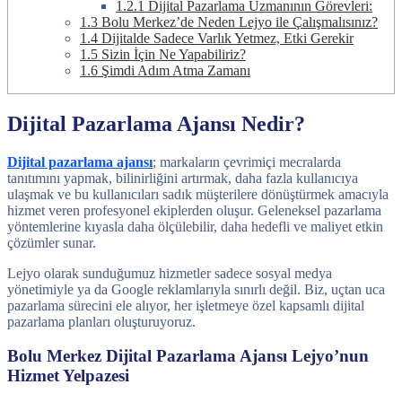
1.2.1
Dijital Pazarlama Uzmanının Görevleri:
1.3
Bolu Merkez’de Neden Lejyo ile Çalışmalısınız?
1.4
Dijitalde Sadece Varlık Yetmez, Etki Gerekir
1.5
Sizin İçin Ne Yapabiliriz?
1.6
Şimdi Adım Atma Zamanı
Dijital Pazarlama Ajansı Nedir?
Dijital pazarlama ajansı
; markaların çevrimiçi mecralarda
tanıtımını yapmak, bilinirliğini artırmak, daha fazla kullanıcıya
ulaşmak ve bu kullanıcıları sadık müşterilere dönüştürmek amacıyla
hizmet veren profesyonel ekiplerden oluşur. Geleneksel pazarlama
yöntemlerine kıyasla daha ölçülebilir, daha hedefli ve maliyet etkin
çözümler sunar.
Lejyo olarak sunduğumuz hizmetler sadece sosyal medya
yönetimiyle ya da Google reklamlarıyla sınırlı değil. Biz, uçtan uca
pazarlama sürecini ele alıyor, her işletmeye özel kapsamlı dijital
pazarlama planları oluşturuyoruz.
Bolu Merkez Dijital Pazarlama Ajansı Lejyo’nun
Hizmet Yelpazesi