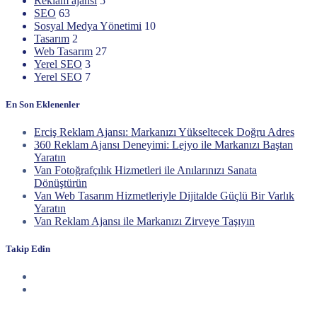
Reklam ajansı
5
SEO
63
Sosyal Medya Yönetimi
10
Tasarım
2
Web Tasarım
27
Yerel SEO
3
Yerel SEO
7
En Son Eklenenler
Erciş Reklam Ajansı: Markanızı Yükseltecek Doğru Adres
360 Reklam Ajansı Deneyimi: Lejyo ile Markanızı Baştan
Yaratın
Van Fotoğrafçılık Hizmetleri ile Anılarınızı Sanata
Dönüştürün
Van Web Tasarım Hizmetleriyle Dijitalde Güçlü Bir Varlık
Yaratın
Van Reklam Ajansı ile Markanızı Zirveye Taşıyın
Takip Edin