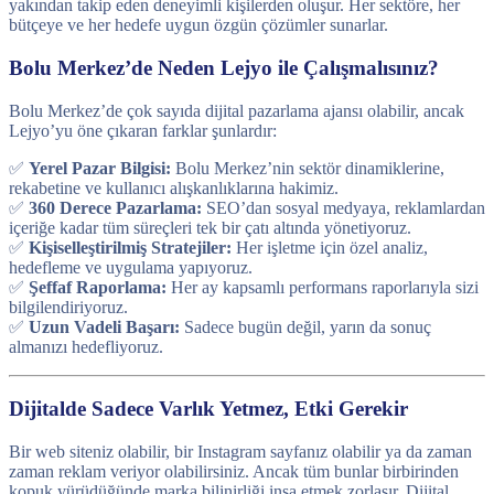
yakından takip eden deneyimli kişilerden oluşur. Her sektöre, her
bütçeye ve her hedefe uygun özgün çözümler sunarlar.
Bolu Merkez’de Neden Lejyo ile Çalışmalısınız?
Bolu Merkez’de çok sayıda dijital pazarlama ajansı olabilir, ancak
Lejyo’yu öne çıkaran farklar şunlardır:
✅
Yerel Pazar Bilgisi:
Bolu Merkez’nin sektör dinamiklerine,
rekabetine ve kullanıcı alışkanlıklarına hakimiz.
✅
360 Derece Pazarlama:
SEO’dan sosyal medyaya, reklamlardan
içeriğe kadar tüm süreçleri tek bir çatı altında yönetiyoruz.
✅
Kişiselleştirilmiş Stratejiler:
Her işletme için özel analiz,
hedefleme ve uygulama yapıyoruz.
✅
Şeffaf Raporlama:
Her ay kapsamlı performans raporlarıyla sizi
bilgilendiriyoruz.
✅
Uzun Vadeli Başarı:
Sadece bugün değil, yarın da sonuç
almanızı hedefliyoruz.
Dijitalde Sadece Varlık Yetmez, Etki Gerekir
Bir web siteniz olabilir, bir Instagram sayfanız olabilir ya da zaman
zaman reklam veriyor olabilirsiniz. Ancak tüm bunlar birbirinden
kopuk yürüdüğünde marka bilinirliği inşa etmek zorlaşır. Dijital