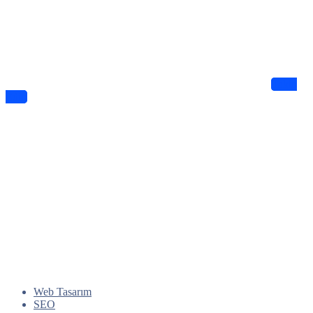
Haberdar Olun
Dijitalde Lejyo sizin için eşsiz tasarımlar ve bilgiler sunuyor
Takip
Edin
Web Tasarım
SEO