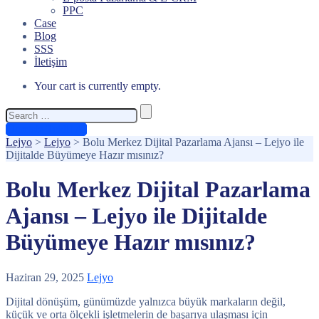
PPC
Case
Blog
SSS
İletişim
Your cart is currently empty.
Search
for:
Ücretsiz Teklif Al
Lejyo
>
Lejyo
>
Bolu Merkez Dijital Pazarlama Ajansı – Lejyo ile
Dijitalde Büyümeye Hazır mısınız?
Bolu Merkez Dijital Pazarlama
Ajansı – Lejyo ile Dijitalde
Büyümeye Hazır mısınız?
Haziran 29, 2025
Lejyo
Dijital dönüşüm, günümüzde yalnızca büyük markaların değil,
küçük ve orta ölçekli işletmelerin de başarıya ulaşması için