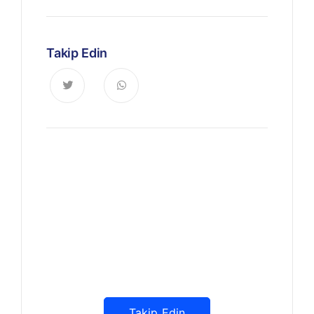
Takip Edin
Haberdar Olun
Dijitalde Lejyo sizin için eşsiz
tasarımlar ve bilgiler sunuyor
Takip Edin