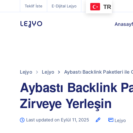
TR
Teklif İste
E-Dijital Lejyo
LEJYO
Anasay
Lejyo
Lejyo
Aybastı Backlink Paketleri ile
Aybastı Backlink Pa
Zirveye Yerleşin
Last updated on Eylül 11, 2025
Lejyo