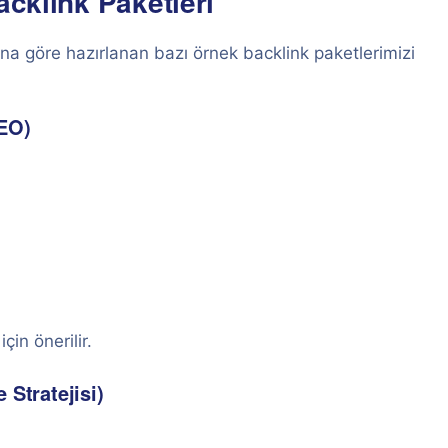
acklink Paketleri
ına göre hazırlanan bazı örnek backlink paketlerimizi
SEO)
çin önerilir.
 Stratejisi)