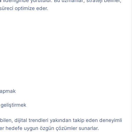
ı
liderliğinde yürütülür. Bu uzmanlar; strateji belirler,
 süreci optimize eder.
 yapmak
 geliştirmek
len, dijital trendleri yakından takip eden deneyimli
 her hedefe uygun özgün çözümler sunarlar.