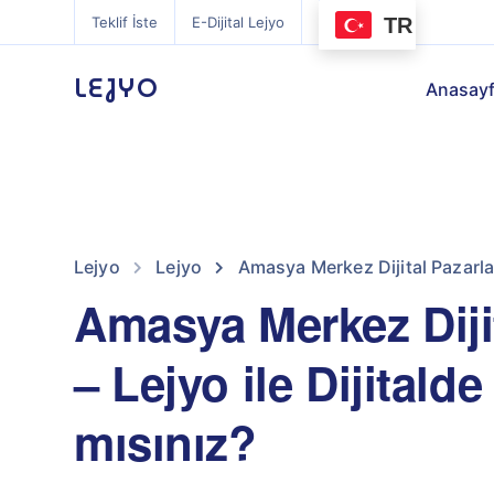
TR
Teklif İste
E-Dijital Lejyo
LEJYO
Anasay
Lejyo
Lejyo
Amasya Merkez Dijital Pazarla
Amasya Merkez Diji
– Lejyo ile Dijital
mısınız?