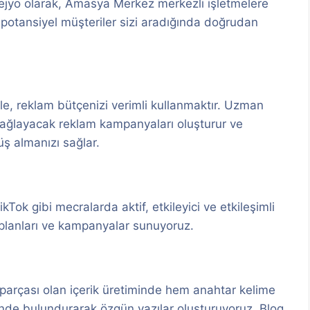
 Lejyo olarak, Amasya Merkez merkezli işletmelere
ce potansiyel müşteriler sizi aradığında doğrudan
e, reklam bütçenizi verimli kullanmaktır. Uzman
 sağlayacak reklam kampanyaları oluşturur ve
ş almanızı sağlar.
Tok gibi mecralarda aktif, etkileyici ve etkileşimli
 planları ve kampanyalar sunuyoruz.
r parçası olan içerik üretiminde hem anahtar kelime
ünde bulundurarak özgün yazılar oluşturuyoruz. Blog,