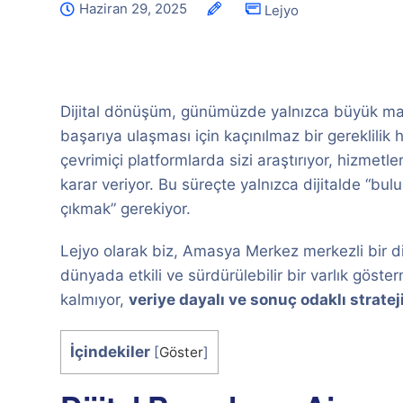
Haziran 29, 2025
Lejyo
Dijital dönüşüm, günümüzde yalnızca büyük marka
başarıya ulaşması için kaçınılmaz bir gereklilik h
çevrimiçi platformlarda sizi araştırıyor, hizmetle
karar veriyor. Bu süreçte yalnızca dijitalde “bul
çıkmak” gerekiyor.
Lejyo olarak biz, Amasya Merkez merkezli bir diji
dünyada etkili ve sürdürülebilir bir varlık göste
kalmıyor,
veriye dayalı ve sonuç odaklı strateji
İçindekiler
[
Göster
]