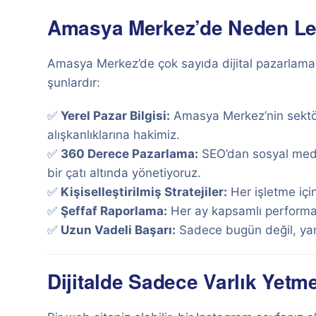
Amasya Merkez’de Neden Lejy
Amasya Merkez’de çok sayıda dijital pazarlama a
şunlardır:
✅
Yerel Pazar Bilgisi:
Amasya Merkez’nin sektör 
alışkanlıklarına hakimiz.
✅
360 Derece Pazarlama:
SEO’dan sosyal medy
bir çatı altında yönetiyoruz.
✅
Kişiselleştirilmiş Stratejiler:
Her işletme içi
✅
Şeffaf Raporlama:
Her ay kapsamlı performans
✅
Uzun Vadeli Başarı:
Sadece bugün değil, yar
Dijitalde Sadece Varlık Yetme