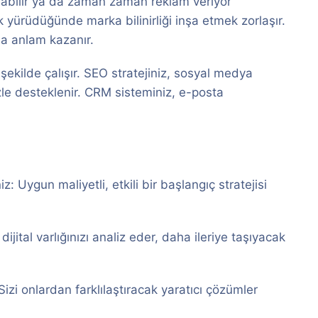
 olabilir ya da zaman zaman reklam veriyor
k yürüdüğünde marka bilinirliği inşa etmek zorlaşır.
da anlam kazanır.
 şekilde çalışır. SEO stratejiniz, sosyal medya
izle desteklenir. CRM sisteminiz, e-posta
 Uygun maliyetli, etkili bir başlangıç stratejisi
ital varlığınızı analiz eder, daha ileriye taşıyacak
Sizi onlardan farklılaştıracak yaratıcı çözümler