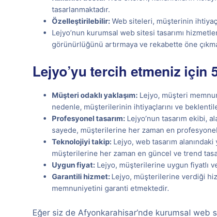
tasarlanmaktadır.
Özelleştirilebilir:
Web siteleri, müşterinin ihtiyaç
Lejyo’nun kurumsal web sitesi tasarımı hizmetler
görünürlüğünü artırmaya ve rekabette öne çıkma
Lejyo’yu tercih etmeniz için 
Müşteri odaklı yaklaşım:
Lejyo, müşteri memnuni
nedenle, müşterilerinin ihtiyaçlarını ve beklenti
Profesyonel tasarım:
Lejyo’nun tasarım ekibi, a
sayede, müşterilerine her zaman en profesyonel v
Teknolojiyi takip:
Lejyo, web tasarım alanındaki y
müşterilerine her zaman en güncel ve trend tasa
Uygun fiyat:
Lejyo, müşterilerine uygun fiyatlı v
Garantili hizmet:
Lejyo, müşterilerine verdiği hi
memnuniyetini garanti etmektedir.
Eğer siz de Afyonkarahisar’nde kurumsal web si