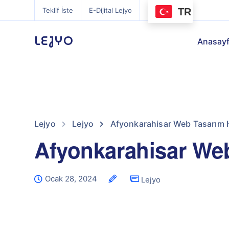
TR
Teklif İste
E-Dijital Lejyo
LEJYO
Anasay
Lejyo
Lejyo
Afyonkarahisar Web Tasarım 
Afyonkarahisar Web
Ocak 28, 2024
Lejyo